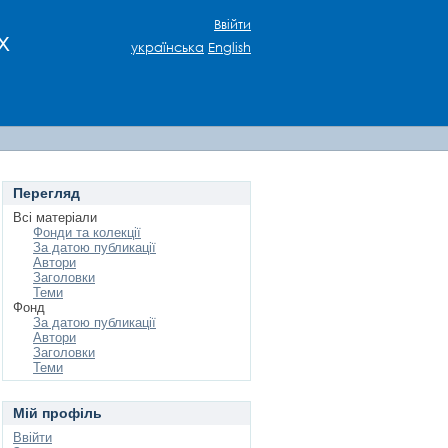
Ввійти
х
українська
English
Перегляд
Всі матеріали
Фонди та колекції
За датою публикації
Автори
Заголовки
Теми
Фонд
За датою публикації
Автори
Заголовки
Теми
Мій профіль
Ввійти