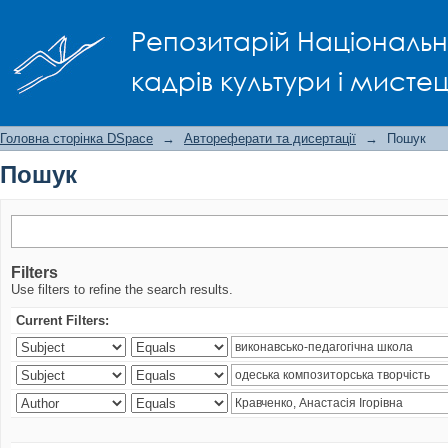
Пошук
Репозитарій Національно
кадрів культури і мисте
Головна сторінка DSpace
→
Автореферати та дисертації
→
Пошук
Пошук
Filters
Use filters to refine the search results.
Current Filters: