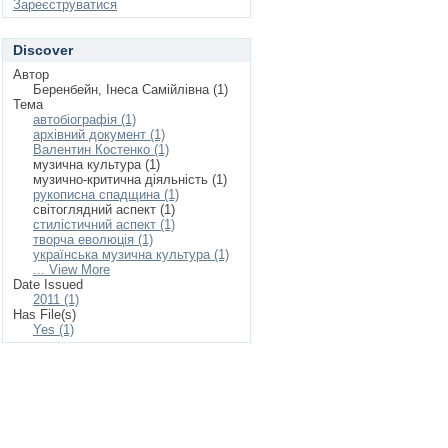
Зареєструватися
Discover
Автор
Беренбейн, Інеса Самійлівна (1)
Тема
автобіографія (1)
архівний документ (1)
Валентин Костенко (1)
музична культура (1)
музично-критична діяльність (1)
рукописна спадщина (1)
світоглядний аспект (1)
стилістичний аспект (1)
творча еволюція (1)
українська музична культура (1)
... View More
Date Issued
2011 (1)
Has File(s)
Yes (1)