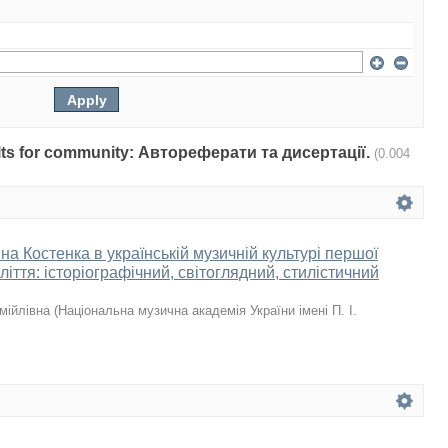
sults for community: Автореферати та дисертації.
(0.004
а Костенка в українській музичній культурі першої
іття: історіографічний, світоглядний, стилістичний
мійлівна
(
Національна музична академія України імені П. І.