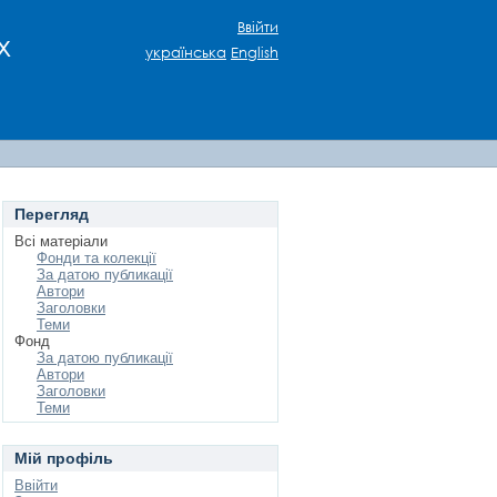
Ввійти
х
українська
English
Перегляд
Всі матеріали
Фонди та колекції
За датою публикації
Автори
Заголовки
Теми
Фонд
За датою публикації
Автори
Заголовки
Теми
Мій профіль
Ввійти