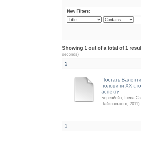
New Filters:
Showing 1 out of a total of 1 re
seconds)
1
Постать Валентин
половини XX стол
аспекти
Беренбейн, Інеса Са
Чайковського
,
2011
)
1