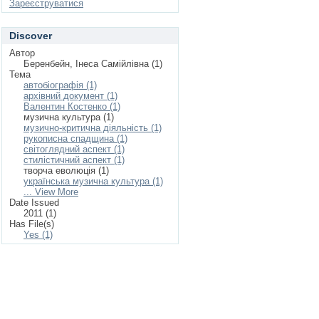
Зареєструватися
Discover
Автор
Беренбейн, Інеса Самійлівна (1)
Тема
автобіографія (1)
архівний документ (1)
Валентин Костенко (1)
музична культура (1)
музично-критична діяльність (1)
рукописна спадщина (1)
світоглядний аспект (1)
стилістичний аспект (1)
творча еволюція (1)
українська музична культура (1)
... View More
Date Issued
2011 (1)
Has File(s)
Yes (1)