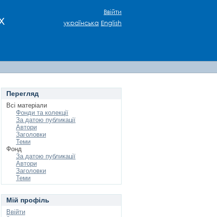
Ввійти
х
українська
English
Перегляд
Всі матеріали
Фонди та колекції
За датою публикації
Автори
Заголовки
Теми
Фонд
За датою публикації
Автори
Заголовки
Теми
Мій профіль
Ввійти