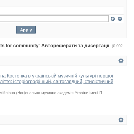
sults for community: Автореферати та дисертації.
(0.002
а Костенка в українській музичній культурі першої
іття: історіографічний, світоглядний, стилістичний
мійлівна
(
Національна музична академія України імені П. І.