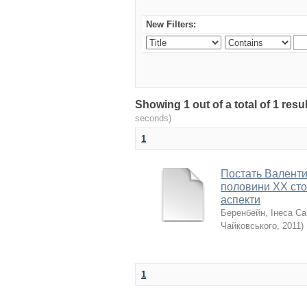
New Filters:
Showing 1 out of a total of 1 re
seconds)
1
Постать Валентин
половини XX стол
аспекти
Беренбейн, Інеса Са
Чайковського
,
2011
)
1