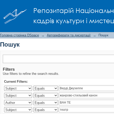
Пошук
Репозитарій Національно
кадрів культури і мисте
Головна сторінка DSpace
→
Автореферати та дисертації
→
Пошук
Пошук
Filters
Use filters to refine the search results.
Current Filters: