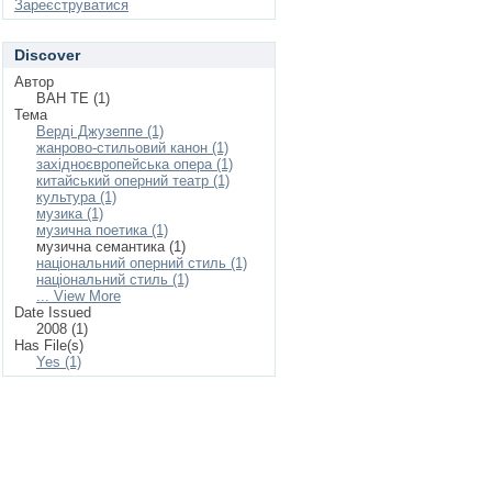
Зареєструватися
Discover
Автор
ВАН ТЕ (1)
Тема
Верді Джузеппе (1)
жанрово-стильовий канон (1)
західноєвропейська опера (1)
китайський оперний театр (1)
культура (1)
музика (1)
музична поетика (1)
музична семантика (1)
національний оперний стиль (1)
національний стиль (1)
... View More
Date Issued
2008 (1)
Has File(s)
Yes (1)