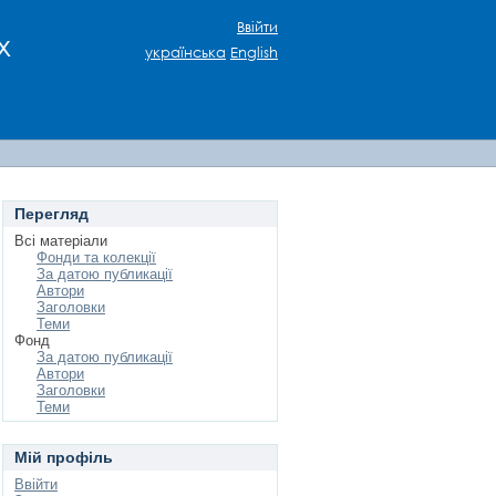
Ввійти
х
українська
English
Перегляд
Всі матеріали
Фонди та колекції
За датою публикації
Автори
Заголовки
Теми
Фонд
За датою публикації
Автори
Заголовки
Теми
Мій профіль
Ввійти