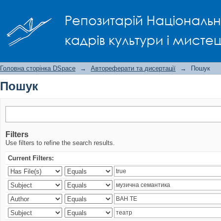
Пошук
Репозитарій Національно
кадрів культури і мисте
Головна сторінка DSpace
→
Автореферати та дисертації
→
Пошук
Пошук
Filters
Use filters to refine the search results.
Current Filters: