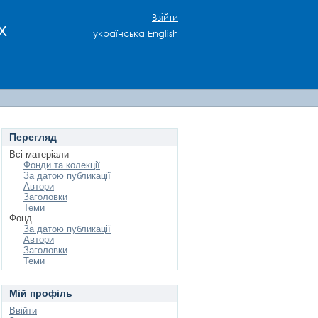
Ввійти
х
українська
English
Перегляд
Всі матеріали
Фонди та колекції
За датою публикації
Автори
Заголовки
Теми
Фонд
За датою публикації
Автори
Заголовки
Теми
Мій профіль
Ввійти