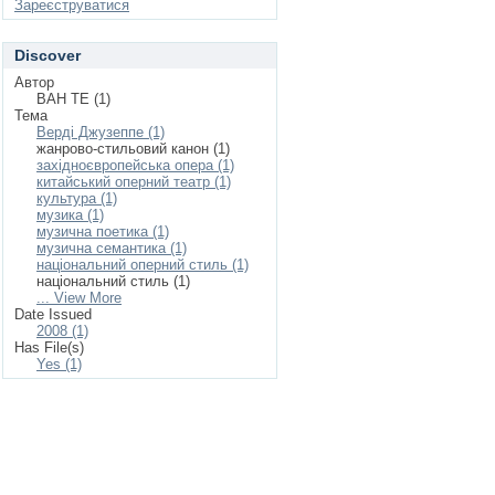
Зареєструватися
Discover
Автор
ВАН ТЕ (1)
Тема
Верді Джузеппе (1)
жанрово-стильовий канон (1)
західноєвропейська опера (1)
китайський оперний театр (1)
культура (1)
музика (1)
музична поетика (1)
музична семантика (1)
національний оперний стиль (1)
національний стиль (1)
... View More
Date Issued
2008 (1)
Has File(s)
Yes (1)