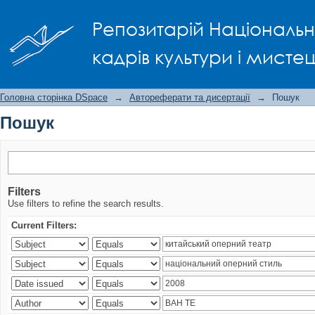
Пошук
Репозитарій Національно
кадрів культури і мисте
Головна сторінка DSpace
→
Автореферати та дисертації
→
Пошук
Пошук
Filters
Use filters to refine the search results.
Current Filters: