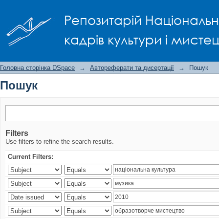
Пошук
Репозитарій Національно
кадрів культури і мисте
Головна сторінка DSpace
→
Автореферати та дисертації
→
Пошук
Пошук
Filters
Use filters to refine the search results.
Current Filters: