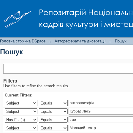
Пошук
Репозитарій Національно
кадрів культури і мисте
Головна сторінка DSpace
→
Автореферати та дисертації
→
Пошук
Пошук
Filters
Use filters to refine the search results.
Current Filters: