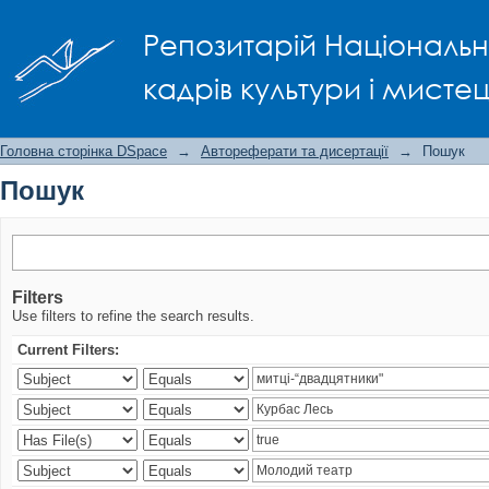
Пошук
Репозитарій Національно
кадрів культури і мисте
Головна сторінка DSpace
→
Автореферати та дисертації
→
Пошук
Пошук
Filters
Use filters to refine the search results.
Current Filters: