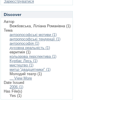
Зареєструватися
Discover
Автор
Вежбовська, Ліліана Романівна (1)
Тема
антропософські мотиви (1)
антропософські тенденції (1)
антропософія (1)
духовна реальність (1)
евритмія (1)
кольорова перспектива (1)
Курбас Лесь (1)
мистецтво (1)
митці-“двадцятники" (1)
Молодий театр (1)
... View More
Date Issued
2006 (1)
Has File(s)
Yes (1)