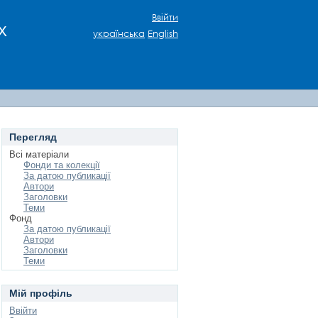
Ввійти
х
українська
English
Перегляд
Всі матеріали
Фонди та колекції
За датою публикації
Автори
Заголовки
Теми
Фонд
За датою публикації
Автори
Заголовки
Теми
Мій профіль
Ввійти