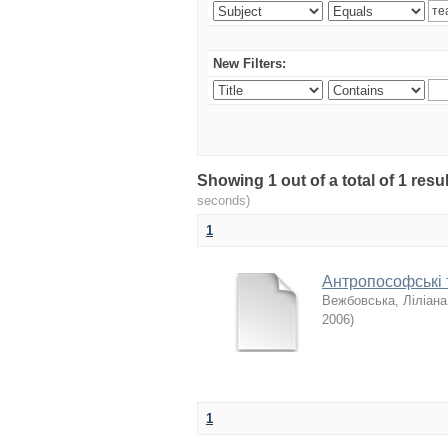
New Filters:
Showing 1 out of a total of 1 re
seconds)
1
Антропософські т
Вежбовська, Ліліана
2006
)
1