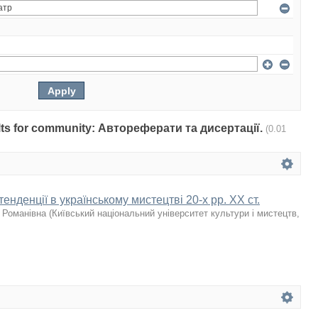
sults for community: Автореферати та дисертації.
(0.01
енденції в українському мистецтві 20-х рр. ХХ ст.
 Романівна
(
Київський національний університет культури і мистецтв
,