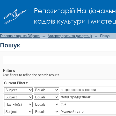
Пошук
Репозитарій Національно
кадрів культури і мисте
Головна сторінка DSpace
→
Автореферати та дисертації
→
Пошук
Пошук
Filters
Use filters to refine the search results.
Current Filters: