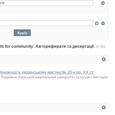
sults for community: Автореферати та дисертації.
(0.002
енденції в українському мистецтві 20-х рр. ХХ ст.
 Романівна
(
Київський національний університет культури і мистецтв
,