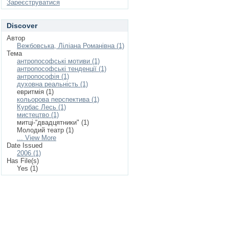
Зареєструватися
Discover
Автор
Вежбовська, Ліліана Романівна (1)
Тема
антропософські мотиви (1)
антропософські тенденції (1)
антропософія (1)
духовна реальність (1)
евритмія (1)
кольорова перспектива (1)
Курбас Лесь (1)
мистецтво (1)
митці-“двадцятники" (1)
Молодий театр (1)
... View More
Date Issued
2006 (1)
Has File(s)
Yes (1)