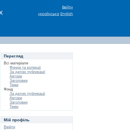
Ввійти
х
українська
English
Перегляд
Всі матеріали
Фонди та колекції
За датою публикації
Автори
Заголовки
Теми
Фонд
За датою публикації
Автори
Заголовки
Теми
Мій профіль
Ввійти