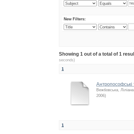
New Filters:
Showing 1 out of a total of 1 re
seconds)
1
Антропософські т
Вежбовська, Ліліана
2006
)
1