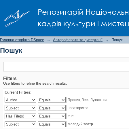
Пошук
Репозитарій Національно
кадрів культури і мисте
Головна сторінка DSpace
→
Автореферати та дисертації
→
Пошук
Пошук
Filters
Use filters to refine the search results.
Current Filters: