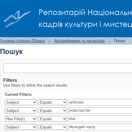
Пошук
Репозитарій Національно
кадрів культури і мисте
Головна сторінка DSpace
→
Автореферати та дисертації
→
Пошук
Пошук
Filters
Use filters to refine the search results.
Current Filters: