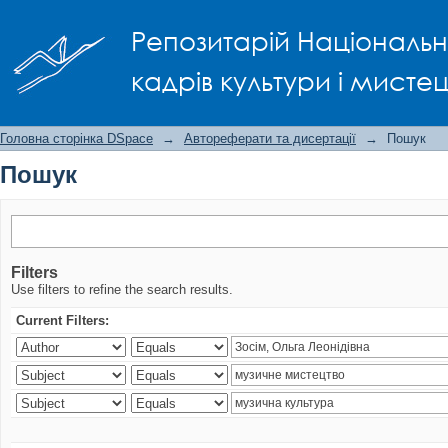
Пошук
Репозитарій Національно
кадрів культури і мисте
Головна сторінка DSpace
→
Автореферати та дисертації
→
Пошук
Пошук
Filters
Use filters to refine the search results.
Current Filters: