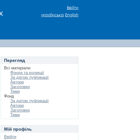
Ввійти
х
українська
English
Перегляд
Всі матеріали
Фонди та колекції
За датою публикації
Автори
Заголовки
Теми
Фонд
За датою публикації
Автори
Заголовки
Теми
Мій профіль
Ввійти