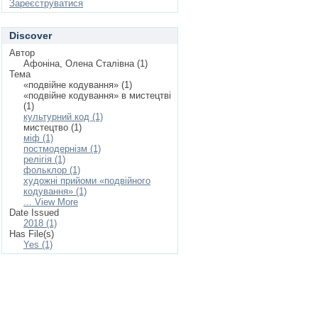
Зареєструватися
Discover
Автор
Афоніна, Олена Сталівна (1)
Тема
«подвійне кодування» (1)
«подвійне кодування» в мистецтві
(1)
культурний код (1)
мистецтво (1)
міф (1)
постмодернізм (1)
релігія (1)
фольклор (1)
художні прийоми «подвійного
кодування» (1)
... View More
Date Issued
2018 (1)
Has File(s)
Yes (1)