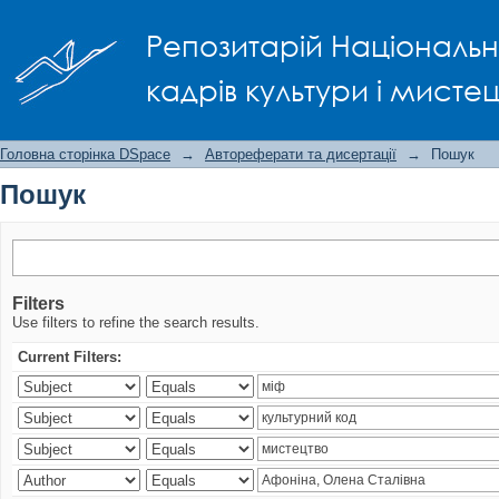
Пошук
Репозитарій Національно
кадрів культури і мисте
Головна сторінка DSpace
→
Автореферати та дисертації
→
Пошук
Пошук
Filters
Use filters to refine the search results.
Current Filters: