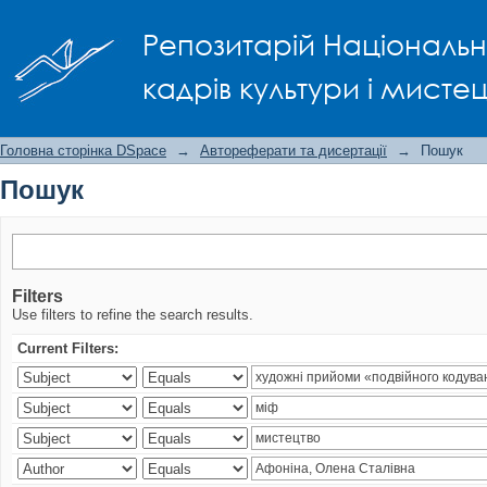
Пошук
Репозитарій Національно
кадрів культури і мисте
Головна сторінка DSpace
→
Автореферати та дисертації
→
Пошук
Пошук
Filters
Use filters to refine the search results.
Current Filters: