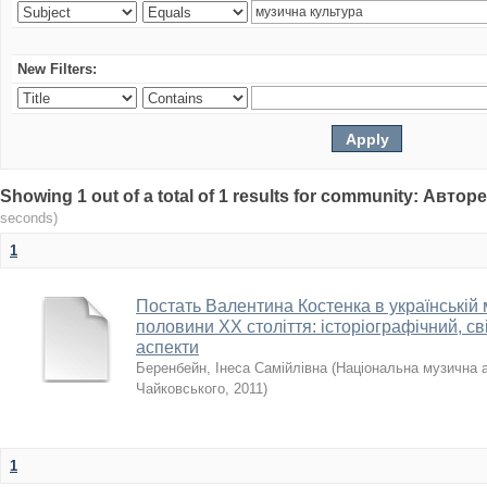
New Filters:
Showing 1 out of a total of 1 results for community: Авто
seconds)
1
Постать Валентина Костенка в українській 
половини XX століття: історіографічний, св
аспекти
Беренбейн, Інеса Самійлівна
(
Національна музична ак
Чайковського
,
2011
)
1