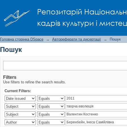
Пошук
Репозитарій Національно
кадрів культури і мисте
Головна сторінка DSpace
→
Автореферати та дисертації
→
Пошук
Пошук
Filters
Use filters to refine the search results.
Current Filters: