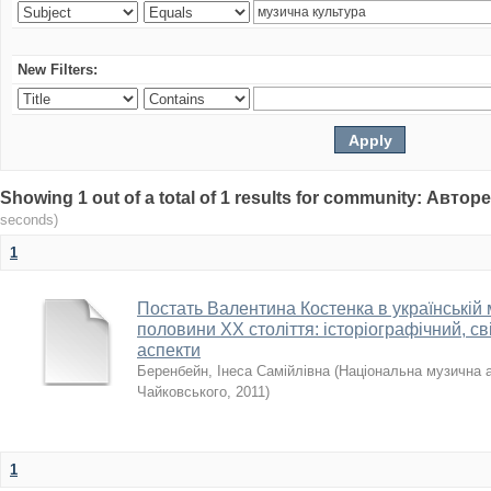
New Filters:
Showing 1 out of a total of 1 results for community: Авто
seconds)
1
Постать Валентина Костенка в українській 
половини XX століття: історіографічний, св
аспекти
Беренбейн, Інеса Самійлівна
(
Національна музична ак
Чайковського
,
2011
)
1