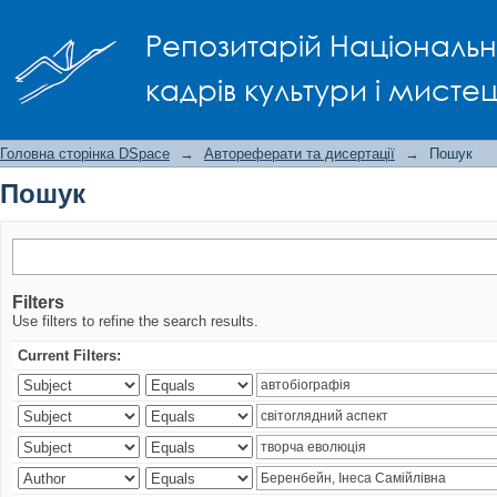
Пошук
Репозитарій Національно
кадрів культури і мисте
Головна сторінка DSpace
→
Автореферати та дисертації
→
Пошук
Пошук
Filters
Use filters to refine the search results.
Current Filters: