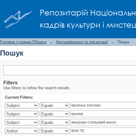
Пошук
Репозитарій Національно
кадрів культури і мисте
Головна сторінка DSpace
→
Автореферати та дисертації
→
Пошук
Пошук
Filters
Use filters to refine the search results.
Current Filters: