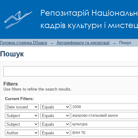
Пошук
Репозитарій Національно
кадрів культури і мисте
Головна сторінка DSpace
→
Автореферати та дисертації
→
Пошук
Пошук
Filters
Use filters to refine the search results.
Current Filters: