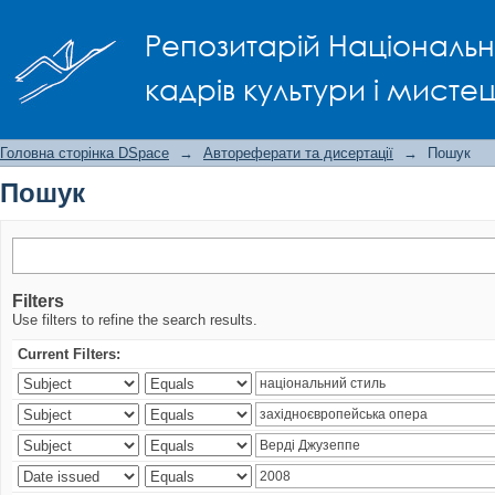
Пошук
Репозитарій Національно
кадрів культури і мисте
Головна сторінка DSpace
→
Автореферати та дисертації
→
Пошук
Пошук
Filters
Use filters to refine the search results.
Current Filters: