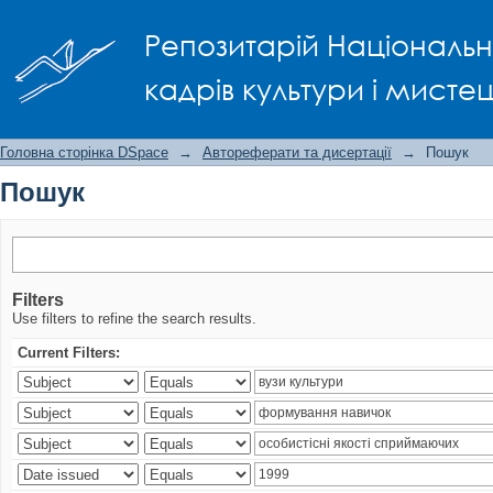
Пошук
Репозитарій Національно
кадрів культури і мисте
Головна сторінка DSpace
→
Автореферати та дисертації
→
Пошук
Пошук
Filters
Use filters to refine the search results.
Current Filters: