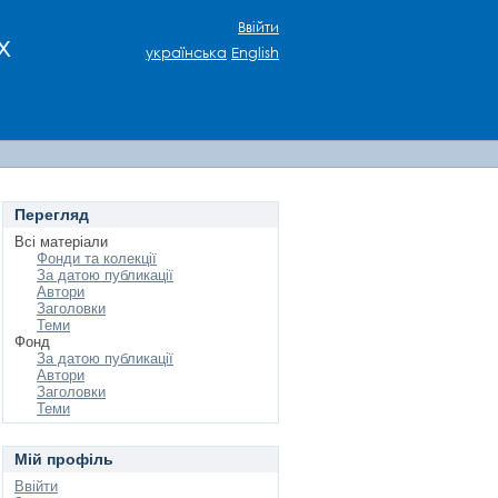
Ввійти
х
українська
English
Перегляд
Всі матеріали
Фонди та колекції
За датою публикації
Автори
Заголовки
Теми
Фонд
За датою публикації
Автори
Заголовки
Теми
Мій профіль
Ввійти