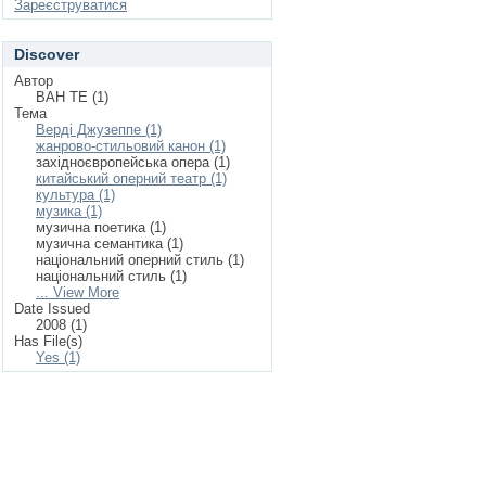
Зареєструватися
Discover
Автор
ВАН ТЕ (1)
Тема
Верді Джузеппе (1)
жанрово-стильовий канон (1)
західноєвропейська опера (1)
китайський оперний театр (1)
культура (1)
музика (1)
музична поетика (1)
музична семантика (1)
національний оперний стиль (1)
національний стиль (1)
... View More
Date Issued
2008 (1)
Has File(s)
Yes (1)