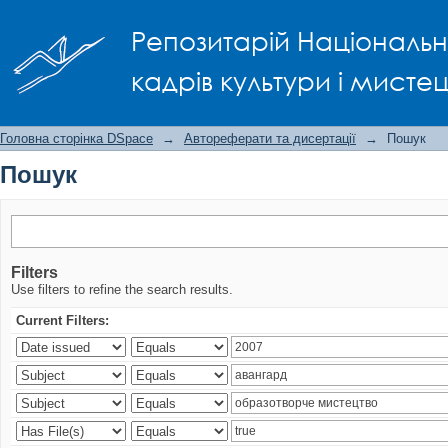
Пошук
Репозитарій Національно
кадрів культури і мисте
Головна сторінка DSpace
→
Автореферати та дисертації
→
Пошук
Пошук
Filters
Use filters to refine the search results.
Current Filters: