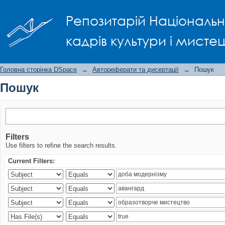
Пошук
Репозитарій Національно
кадрів культури і мисте
Головна сторінка DSpace
→
Автореферати та дисертації
→
Пошук
Пошук
Filters
Use filters to refine the search results.
Current Filters: