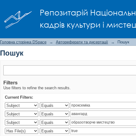
Пошук
Репозитарій Національно
кадрів культури і мисте
Головна сторінка DSpace
→
Автореферати та дисертації
→
Пошук
Пошук
Filters
Use filters to refine the search results.
Current Filters: