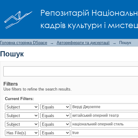
Пошук
Репозитарій Національно
кадрів культури і мисте
Головна сторінка DSpace
→
Автореферати та дисертації
→
Пошук
Пошук
Filters
Use filters to refine the search results.
Current Filters: