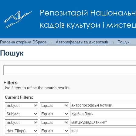
Пошук
Репозитарій Національно
кадрів культури і мисте
Головна сторінка DSpace
→
Автореферати та дисертації
→
Пошук
Пошук
Filters
Use filters to refine the search results.
Current Filters: