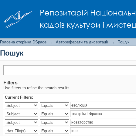
Пошук
Репозитарій Національно
кадрів культури і мисте
Головна сторінка DSpace
→
Автореферати та дисертації
→
Пошук
Пошук
Filters
Use filters to refine the search results.
Current Filters: