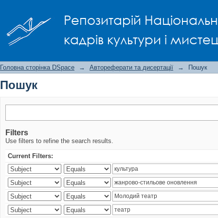
Пошук
Репозитарій Національно
кадрів культури і мисте
Головна сторінка DSpace
→
Автореферати та дисертації
→
Пошук
Пошук
Filters
Use filters to refine the search results.
Current Filters: