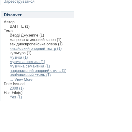
Зареєструватися
Discover
Автор
ВАН ТЕ (1)
Тема
Верді Джузеппе (1)
жанрово-стильовий канон (1)
західноєвропейська опера (1)
китайський оперний театр (1)
культура (1)
музика (1)
музична поетика (1)
музична семантика (1)
національний оперний стиль (1)
національний стиль (1)
... View More
Date Issued
2008 (1)
Has File(s)
Yes (1)