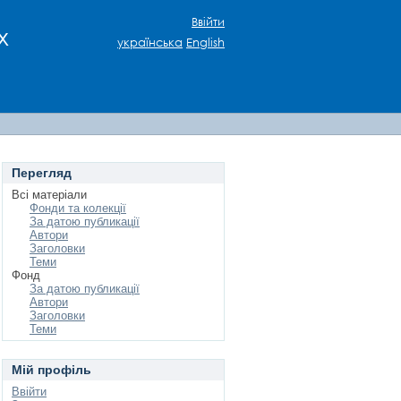
Ввійти
х
українська
English
Перегляд
Всі матеріали
Фонди та колекції
За датою публикації
Автори
Заголовки
Теми
Фонд
За датою публикації
Автори
Заголовки
Теми
Мій профіль
Ввійти