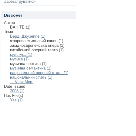
Зареєструватися
Discover
Автор
ВАН ТЕ (1)
Тема
Верді Джузеппе (1)
жанрово-стильовий канон (1)
західноєвропейська опера (1)
китайський оперний театр (1)
культура (1)
музика (1)
музична поетика (1)
музична семантика (1)
національний оперний стиль (1)
національний стиль (1)
... View More
Date Issued
2008 (1)
Has File(s)
Yes (1)