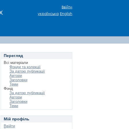
Ввійти
х
українська
English
Перегляд
Всі матеріали
Фонди та колекції
За датою публикації
Автори
Заголовки
Теми
Фонд
За датою публикації
Автори
Заголовки
Теми
Мій профіль
Ввійти