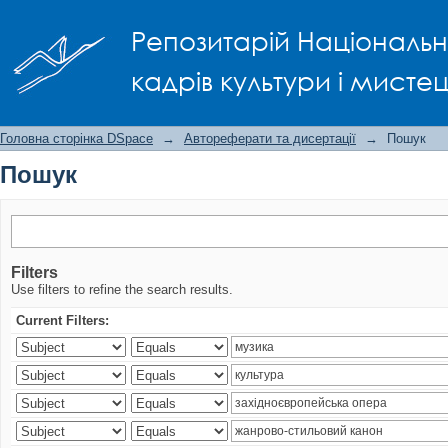
Пошук
Репозитарій Національно
кадрів культури і мисте
Головна сторінка DSpace
→
Автореферати та дисертації
→
Пошук
Пошук
Filters
Use filters to refine the search results.
Current Filters: