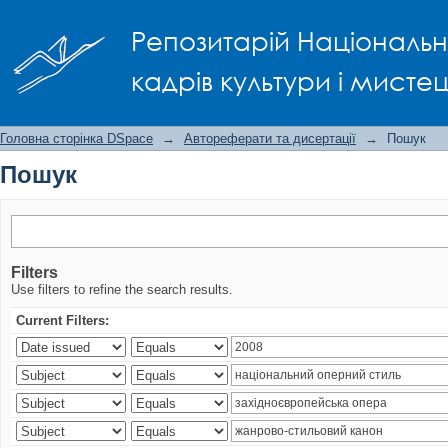
Пошук
Репозитарій Національно
кадрів культури і мисте
Головна сторінка DSpace
→
Автореферати та дисертації
→
Пошук
Пошук
Filters
Use filters to refine the search results.
Current Filters: