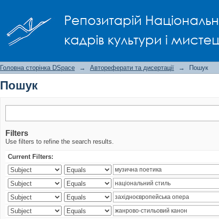
Пошук
Репозитарій Національно
кадрів культури і мисте
Головна сторінка DSpace
→
Автореферати та дисертації
→
Пошук
Пошук
Filters
Use filters to refine the search results.
Current Filters: