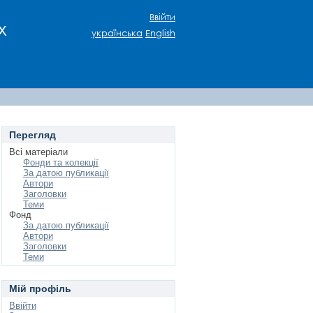
Ввійти
х
українська
English
Перегляд
Всі матеріали
Фонди та колекції
За датою публикації
Автори
Заголовки
Теми
Фонд
За датою публикації
Автори
Заголовки
Теми
Мій профіль
Ввійти