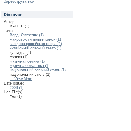
Зареєструватися
Discover
Автор
ВАН ТЕ (1)
Тема
Верді Джузеппе (1)
жанрово-стильовий канон (1)
західноєвропейська опера (1)
китайський оперний театр (1)
культура (1)
музика (1)
музична поетика (1)
музична семантика (1)
національний оперний стиль (1)
національний стиль (1)
... View More
Date Issued
2008 (1)
Has File(s)
Yes (1)