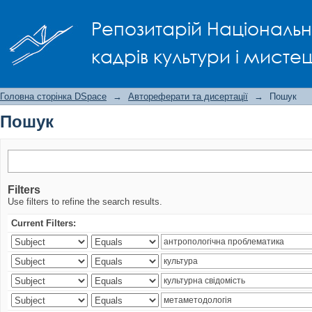
Пошук
Репозитарій Національно
кадрів культури і мисте
Головна сторінка DSpace
→
Автореферати та дисертації
→
Пошук
Пошук
Filters
Use filters to refine the search results.
Current Filters: