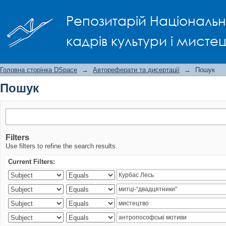
Пошук
Репозитарій Національно
кадрів культури і мисте
Головна сторінка DSpace
→
Автореферати та дисертації
→
Пошук
Пошук
Filters
Use filters to refine the search results.
Current Filters: