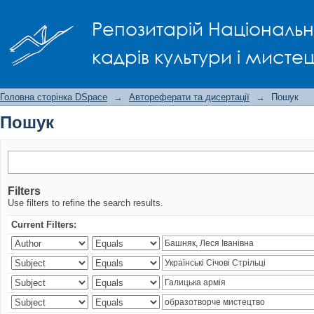
Пошук
Репозитарій Національно
кадрів культури і мисте
Головна сторінка DSpace
→
Автореферати та дисертації
→
Пошук
Пошук
Filters
Use filters to refine the search results.
Current Filters: