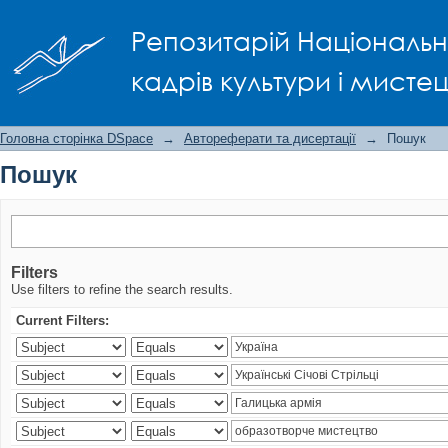
Пошук
Репозитарій Національно
кадрів культури і мисте
Головна сторінка DSpace
→
Автореферати та дисертації
→
Пошук
Пошук
Filters
Use filters to refine the search results.
Current Filters: