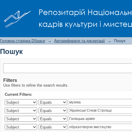
Пошук
Репозитарій Національно
кадрів культури і мисте
Головна сторінка DSpace
→
Автореферати та дисертації
→
Пошук
Пошук
Filters
Use filters to refine the search results.
Current Filters: