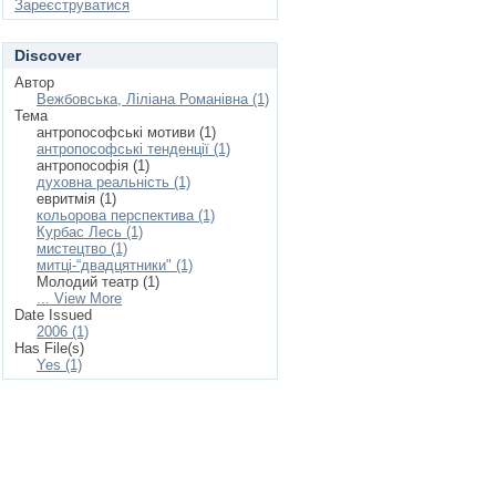
Зареєструватися
Discover
Автор
Вежбовська, Ліліана Романівна (1)
Тема
антропософські мотиви (1)
антропософські тенденції (1)
антропософія (1)
духовна реальність (1)
евритмія (1)
кольорова перспектива (1)
Курбас Лесь (1)
мистецтво (1)
митці-“двадцятники" (1)
Молодий театр (1)
... View More
Date Issued
2006 (1)
Has File(s)
Yes (1)