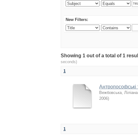
New Filters:
Showing 1 out of a total of 1 re
seconds)
1
Антропософські т
Вежбовська, Ліліана
2006
)
1