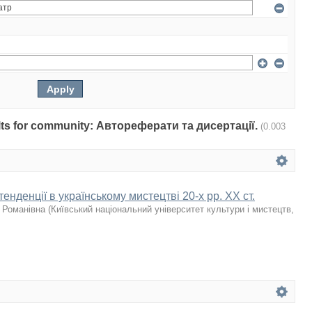
sults for community: Автореферати та дисертації.
(0.003
енденції в українському мистецтві 20-х рр. ХХ ст.
 Романівна
(
Київський національний університет культури і мистецтв
,