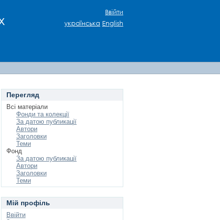
Ввійти
х
українська
English
Перегляд
Всі матеріали
Фонди та колекції
За датою публикації
Автори
Заголовки
Теми
Фонд
За датою публикації
Автори
Заголовки
Теми
Мій профіль
Ввійти