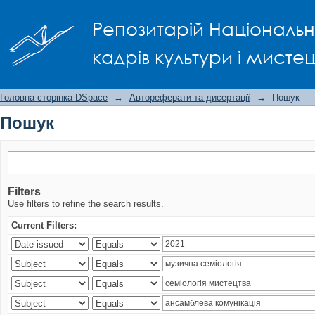
Пошук
Репозитарій Національно
кадрів культури і мисте
Головна сторінка DSpace
→
Автореферати та дисертації
→
Пошук
Пошук
Filters
Use filters to refine the search results.
Current Filters: