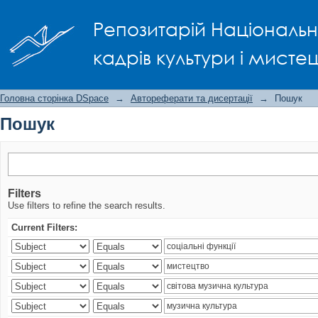
Пошук
Репозитарій Національно
кадрів культури і мисте
Головна сторінка DSpace
→
Автореферати та дисертації
→
Пошук
Пошук
Filters
Use filters to refine the search results.
Current Filters: