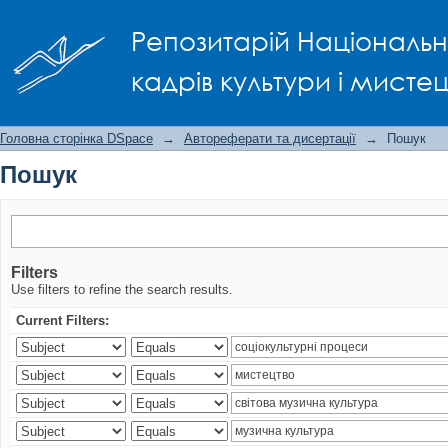
Пошук
Репозитарій Національно
кадрів культури і мисте
Головна сторінка DSpace
→
Автореферати та дисертації
→
Пошук
Пошук
Filters
Use filters to refine the search results.
Current Filters: